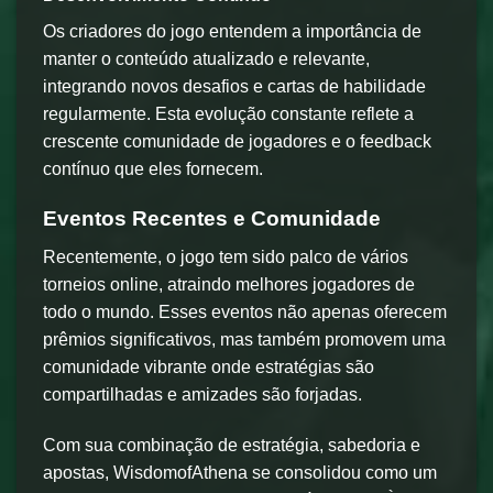
Os criadores do jogo entendem a importância de
manter o conteúdo atualizado e relevante,
integrando novos desafios e cartas de habilidade
regularmente. Esta evolução constante reflete a
crescente comunidade de jogadores e o feedback
contínuo que eles fornecem.
Eventos Recentes e Comunidade
Recentemente, o jogo tem sido palco de vários
torneios online, atraindo melhores jogadores de
todo o mundo. Esses eventos não apenas oferecem
prêmios significativos, mas também promovem uma
comunidade vibrante onde estratégias são
compartilhadas e amizades são forjadas.
Com sua combinação de estratégia, sabedoria e
apostas, WisdomofAthena se consolidou como um