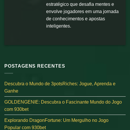
estratégico que desafia mentes e
envolve jogadores em uma jornada
de conhecimentos e apostas
inteligentes.
POSTAGENS RECENTES
Descubra o Mundo de 3potsRiches: Jogue, Aprenda e
Ganhe
GOLDENGENIE: Descubra o Fascinante Mundo do Jogo
com 930bet
Explorando DragonFortune: Um Mergulho no Jogo
Popular com 930bet