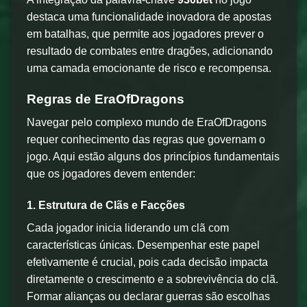
destaca uma funcionalidade inovadora de apostas
em batalhas, que permite aos jogadores prever o
resultado de combates entre dragões, adicionando
uma camada emocionante de risco e recompensa.
Regras de EraOfDragons
Navegar pelo complexo mundo de EraOfDragons
requer conhecimento das regras que governam o
jogo. Aqui estão alguns dos princípios fundamentais
que os jogadores devem entender:
1. Estrutura de Clãs e Facções
Cada jogador inicia liderando um clã com
características únicas. Desempenhar este papel
efetivamente é crucial, pois cada decisão impacta
diretamente o crescimento e a sobrevivência do clã.
Formar alianças ou declarar guerras são escolhas