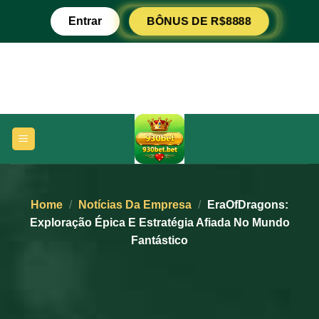
Ir
BÔNUS DE R$8888
Entrar
para
o
conteúdo
Home
/
Notícias Da Empresa
/
EraOfDragons:
Exploração Épica E Estratégia Afiada No Mundo
Fantástico