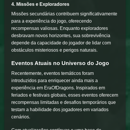
4. Missões e Exploradores
Missões secundárias contribuem significativamente
para a experiência do jogo, oferecendo
recompensas valiosas. Enquanto exploradores
desbravam novos horizontes, sua sobrevivência
depende da capacidade do jogador de lidar com
obstáculos misteriosos e perigos naturais.
Eventos Atuais no Universo do Jogo
Recentemente, eventos temáticos foram
introduzidos para enriquecer ainda mais a
experiência em EraOfDragons. Inspirados em
feriados e festivais globais, esses eventos oferecem
recompensas limitadas e desafios temporários que
testam a habilidade dos jogadores em variados
cenários.