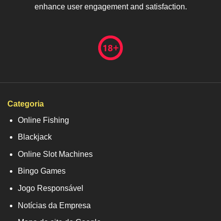
enhance user engagement and satisfaction.
Categoria
Online Fishing
Blackjack
Online Slot Machines
Bingo Games
Jogo Responsável
Notícias da Empresa