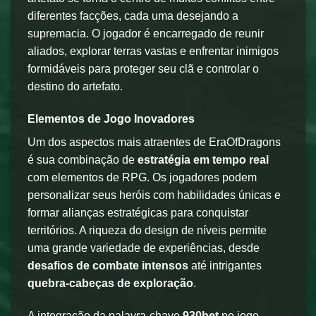
diferentes facções, cada uma desejando a
supremacia. O jogador é encarregado de reunir
aliados, explorar terras vastas e enfrentar inimigos
formidáveis para proteger seu clã e controlar o
destino do artefato.
Elementos de Jogo Inovadores
Um dos aspectos mais atraentes de EraOfDragons
é sua combinação de
estratégia em tempo real
com elementos de RPG. Os jogadores podem
personalizar seus heróis com habilidades únicas e
formar alianças estratégicas para conquistar
territórios. A riqueza do design de níveis permite
uma grande variedade de experiências, desde
desafios de combate intensos
até intrigantes
quebra-cabeças de exploração
.
A integração da palavra-chave
930bet
no jogo