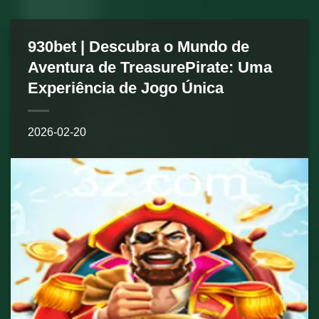
930bet | Descubra o Mundo de
Aventura de TreasurePirate: Uma
Experiência de Jogo Única
2026-02-20