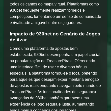
todos os cantos do mapa virtual. Plataformas como
930bet frequentemente realizam torneios e
competições, fomentando um senso de comunidade
e rivalidade amigável entre os jogadores.
Impacto de 930bet no Cenário de Jogos
de Azar
Como uma plataforma de apostas bem
estabelecida, 930bet desempenha um papel crucial
na popularização de TreasurePirate. Oferecendo
uma interface fácil de usar e diversos bônus
especiais, a plataforma tornou-se o local preferido
para aqueles que desejam experimentar a emoção
de apostas reais enquanto navegam pelo mundo de
TreasurePirate. As funcionalidades de segurança
avançadas de 930bet também garantem uma
experiência de jogo segura e justa, aumentando
ainda mais a confiança dos jogadores.