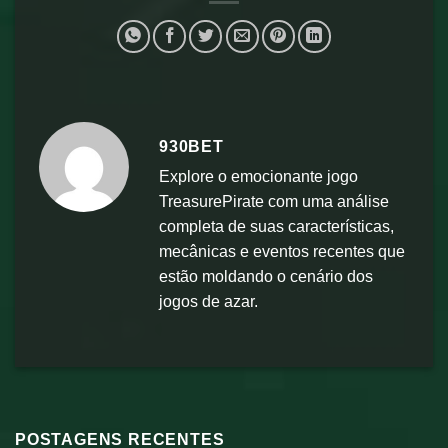
930BET
Explore o emocionante jogo
TreasurePirate com uma análise
completa de suas características,
mecânicas e eventos recentes que
estão moldando o cenário dos
jogos de azar.
POSTAGENS RECENTES