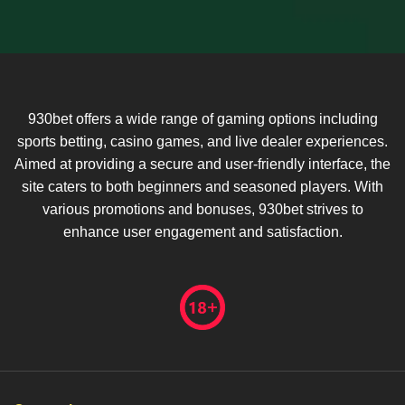
930bet offers a wide range of gaming options including
sports betting, casino games, and live dealer experiences.
Aimed at providing a secure and user-friendly interface, the
site caters to both beginners and seasoned players. With
various promotions and bonuses, 930bet strives to
enhance user engagement and satisfaction.