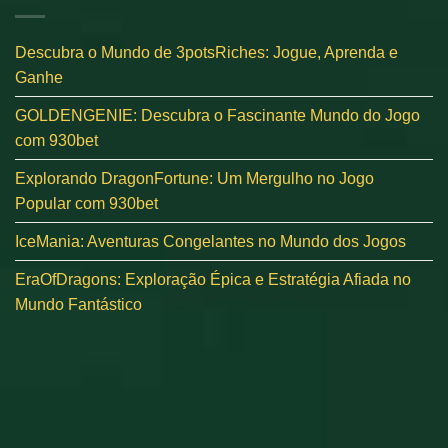
Descubra o Mundo de 3potsRiches: Jogue, Aprenda e
Ganhe
GOLDENGENIE: Descubra o Fascinante Mundo do Jogo
com 930bet
Explorando DragonFortune: Um Mergulho no Jogo
Popular com 930bet
IceMania: Aventuras Congelantes no Mundo dos Jogos
EraOfDragons: Exploração Épica e Estratégia Afiada no
Mundo Fantástico