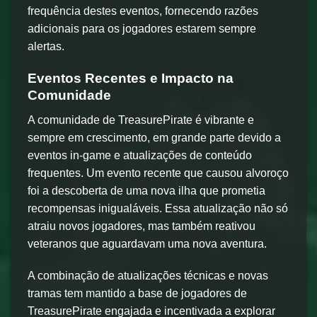
frequência destes eventos, fornecendo razões
adicionais para os jogadores estarem sempre
alertas.
Eventos Recentes e Impacto na
Comunidade
A comunidade de TreasurePirate é vibrante e
sempre em crescimento, em grande parte devido a
eventos in-game e atualizações de conteúdo
frequentes. Um evento recente que causou alvoroço
foi a descoberta de uma nova ilha que prometia
recompensas inigualáveis. Essa atualização não só
atraiu novos jogadores, mas também reativou
veteranos que aguardavam uma nova aventura.
A combinação de atualizações técnicas e novas
tramas tem mantido a base de jogadores de
TreasurePirate engajada e incentivada a explorar