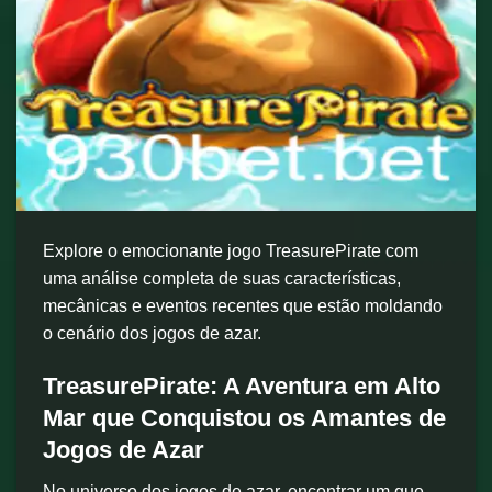
Explore o emocionante jogo TreasurePirate com
uma análise completa de suas características,
mecânicas e eventos recentes que estão moldando
o cenário dos jogos de azar.
TreasurePirate: A Aventura em Alto
Mar que Conquistou os Amantes de
Jogos de Azar
No universo dos jogos de azar, encontrar um que