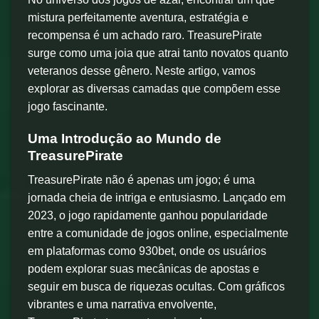
mistura perfeitamente aventura, estratégia e
recompensa é um achado raro. TreasurePirate
surge como uma joia que atrai tanto novatos quanto
veteranos desse gênero. Neste artigo, vamos
explorar as diversas camadas que compõem esse
jogo fascinante.
Uma Introdução ao Mundo de
TreasurePirate
TreasurePirate não é apenas um jogo; é uma
jornada cheia de intriga e entusiasmo. Lançado em
2023, o jogo rapidamente ganhou popularidade
entre a comunidade de jogos online, especialmente
em plataformas como 930bet, onde os usuários
podem explorar suas mecânicas de apostas e
seguir em busca de riquezas ocultas. Com gráficos
vibrantes e uma narrativa envolvente,