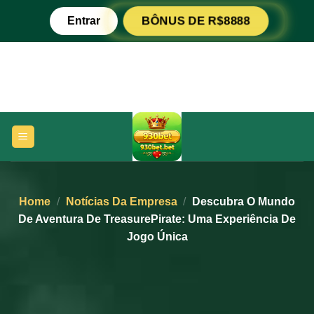
Ir
Entrar
BÔNUS DE R$8888
para
o
conteúdo
Home
/
Notícias Da Empresa
/
Descubra O Mundo
De Aventura De TreasurePirate: Uma Experiência De
Jogo Única