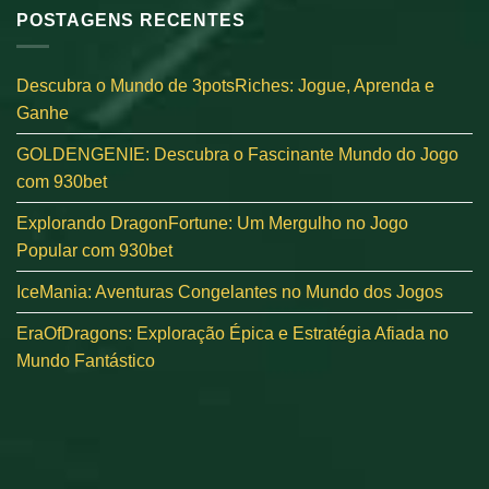
POSTAGENS RECENTES
Descubra o Mundo de 3potsRiches: Jogue, Aprenda e
Ganhe
GOLDENGENIE: Descubra o Fascinante Mundo do Jogo
com 930bet
Explorando DragonFortune: Um Mergulho no Jogo
Popular com 930bet
IceMania: Aventuras Congelantes no Mundo dos Jogos
EraOfDragons: Exploração Épica e Estratégia Afiada no
Mundo Fantástico