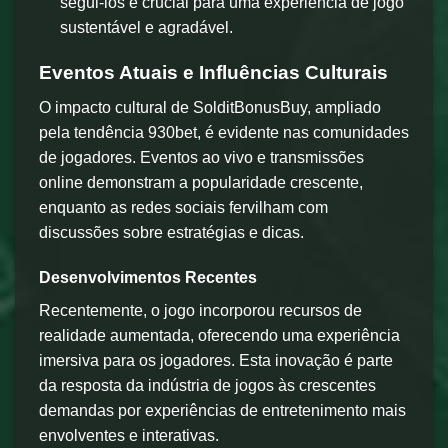
segui-los é crucial para uma experiência de jogo
sustentável e agradável.
Eventos Atuais e Influências Culturais
O impacto cultural de SolditBonusBuy, ampliado
pela tendência 930bet, é evidente nas comunidades
de jogadores. Eventos ao vivo e transmissões
online demonstram a popularidade crescente,
enquanto as redes sociais fervilham com
discussões sobre estratégias e dicas.
Desenvolvimentos Recentes
Recentemente, o jogo incorporou recursos de
realidade aumentada, oferecendo uma experiência
imersiva para os jogadores. Esta inovação é parte
da resposta da indústria de jogos às crescentes
demandas por experiências de entretenimento mais
envolventes e interativas.