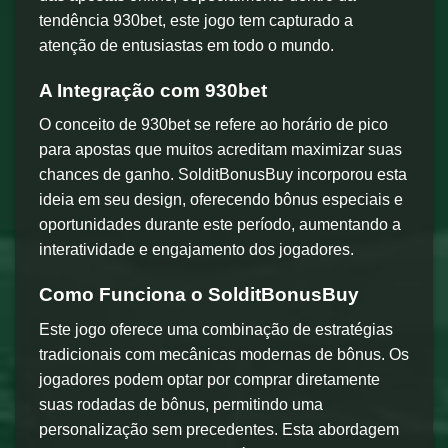
tendência 930bet, este jogo tem capturado a
atenção de entusiastas em todo o mundo.
A Integração com 930bet
O conceito de 930bet se refere ao horário de pico
para apostas que muitos acreditam maximizar suas
chances de ganho. SolditBonusBuy incorporou esta
ideia em seu design, oferecendo bônus especiais e
oportunidades durante este período, aumentando a
interatividade e engajamento dos jogadores.
Como Funciona o SolditBonusBuy
Este jogo oferece uma combinação de estratégias
tradicionais com mecânicas modernas de bônus. Os
jogadores podem optar por comprar diretamente
suas rodadas de bônus, permitindo uma
personalização sem precedentes. Esta abordagem