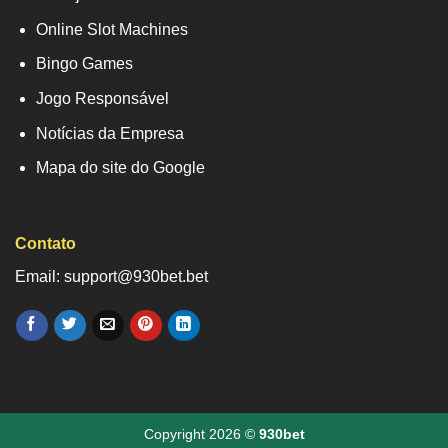
Online Slot Machines
Bingo Games
Jogo Responsável
Notícias da Empresa
Mapa do site do Google
Contato
Email: support@930bet.bet
Copyright 2026 ©
930bet