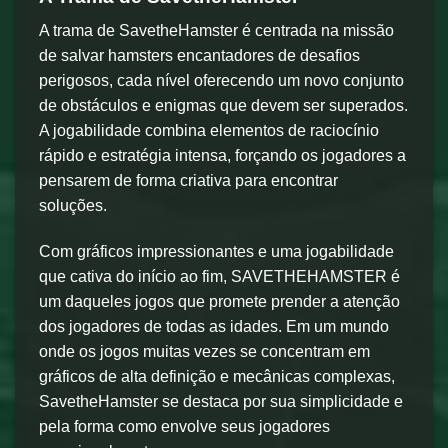
A trama de SavetheHamster é centrada na missão
de salvar hamsters encantadores de desafios
perigosos, cada nível oferecendo um novo conjunto
de obstáculos e enigmas que devem ser superados.
A jogabilidade combina elementos de raciocínio
rápido e estratégia intensa, forçando os jogadores a
pensarem de forma criativa para encontrar
soluções.
Com gráficos impressionantes e uma jogabilidade
que cativa do início ao fim, SAVETHEHAMSTER é
um daqueles jogos que promete prender a atenção
dos jogadores de todas as idades. Em um mundo
onde os jogos muitas vezes se concentram em
gráficos de alta definição e mecânicas complexas,
SavetheHamster se destaca por sua simplicidade e
pela forma como envolve seus jogadores