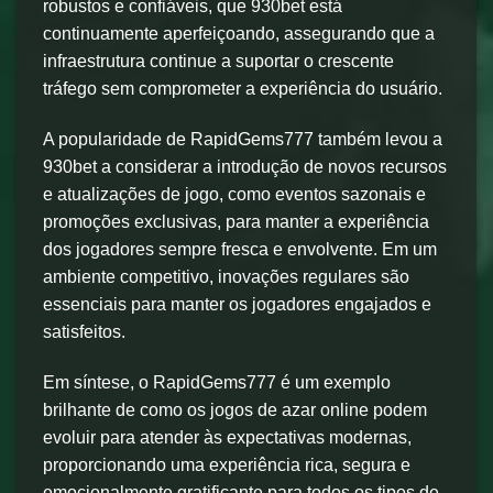
robustos e confiáveis, que 930bet está
continuamente aperfeiçoando, assegurando que a
infraestrutura continue a suportar o crescente
tráfego sem comprometer a experiência do usuário.
A popularidade de RapidGems777 também levou a
930bet a considerar a introdução de novos recursos
e atualizações de jogo, como eventos sazonais e
promoções exclusivas, para manter a experiência
dos jogadores sempre fresca e envolvente. Em um
ambiente competitivo, inovações regulares são
essenciais para manter os jogadores engajados e
satisfeitos.
Em síntese, o RapidGems777 é um exemplo
brilhante de como os jogos de azar online podem
evoluir para atender às expectativas modernas,
proporcionando uma experiência rica, segura e
emocionalmente gratificante para todos os tipos de