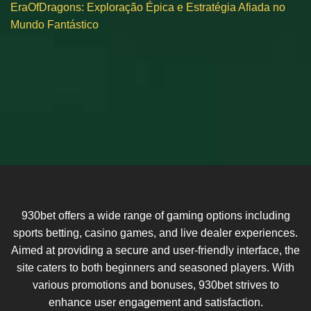
EraOfDragons: Exploração Épica e Estratégia Afiada no
Mundo Fantástico
930bet offers a wide range of gaming options including
sports betting, casino games, and live dealer experiences.
Aimed at providing a secure and user-friendly interface, the
site caters to both beginners and seasoned players. With
various promotions and bonuses, 930bet strives to
enhance user engagement and satisfaction.