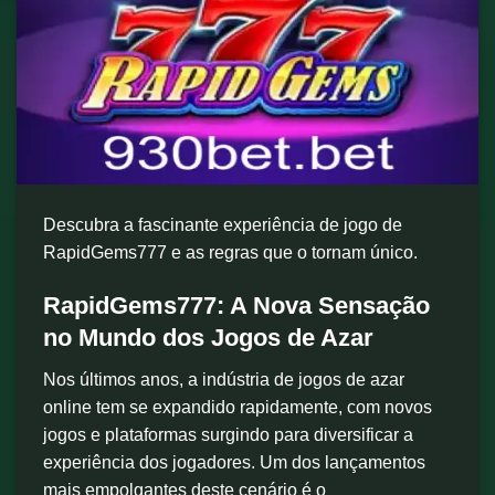
Descubra a fascinante experiência de jogo de
RapidGems777 e as regras que o tornam único.
RapidGems777: A Nova Sensação
no Mundo dos Jogos de Azar
Nos últimos anos, a indústria de jogos de azar
online tem se expandido rapidamente, com novos
jogos e plataformas surgindo para diversificar a
experiência dos jogadores. Um dos lançamentos
mais empolgantes deste cenário é o