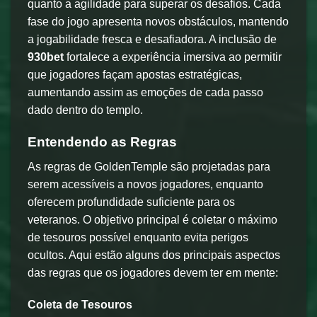
quanto a agilidade para superar os desafios. Cada
fase do jogo apresenta novos obstáculos, mantendo
a jogabilidade fresca e desafiadora. A inclusão de
930bet
fortalece a experiência imersiva ao permitir
que jogadores façam apostas estratégicas,
aumentando assim as emoções de cada passo
dado dentro do templo.
Entendendo as Regras
As regras de GoldenTemple são projetadas para
serem acessíveis a novos jogadores, enquanto
oferecem profundidade suficiente para os
veteranos. O objetivo principal é coletar o máximo
de tesouros possível enquanto evita perigos
ocultos. Aqui estão alguns dos principais aspectos
das regras que os jogadores devem ter em mente:
Coleta de Tesouros