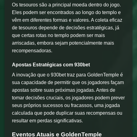
Os tesouros são a principal moeda dentro do jogo.
Eles podem ser encontrados ao longo do templo e
vêm em diferentes formas e valores. A coleta eficaz
de tesouros depende de decisões estratégicas, já
que certas rotas no templo podem ser mais
arriscadas, embora sejam potencialmente mais
recompensadoras.
Apostas Estratégicas com 930bet
A inovação que o 930bet traz para GoldenTemple é
sua capacidade de permitir que os jogadores façam
apostas sobre suas próximas jogadas. Antes de
tomar decisões cruciais, os jogadores podem prever
seus próprios sucessos ou fracassos, uma jogada
calculada que pode duplicar suas recompensas ou
resultar em perdas significativas.
Eventos Atuais e GoldenTemple