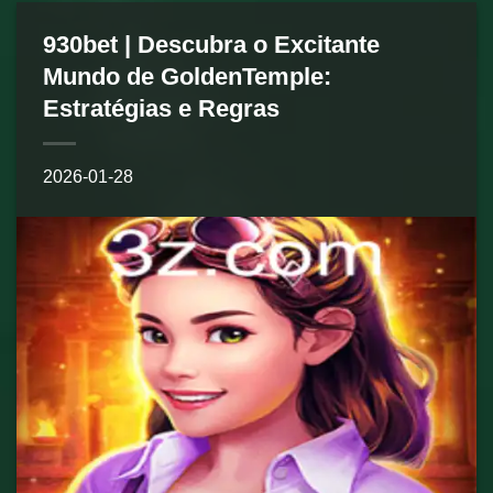
930bet | Descubra o Excitante
Mundo de GoldenTemple:
Estratégias e Regras
2026-01-28