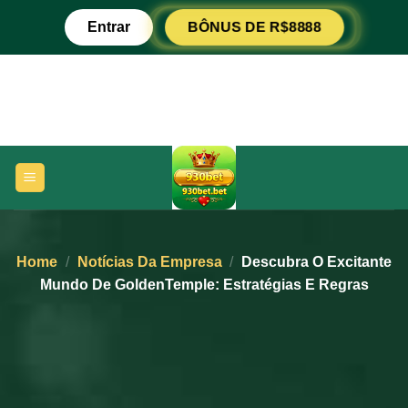
Ir
Entrar
BÔNUS DE R$8888
para
o
conteúdo
Home
/
Notícias Da Empresa
/
Descubra O Excitante
Mundo De GoldenTemple: Estratégias E Regras