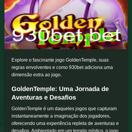
Explore o fascinante jogo GoldenTemple, suas
regras envolventes e como 930bet adiciona uma
dimensão extra ao jogo.
GoldenTemple: Uma Jornada de
Aventuras e Desafios
GoldenTemple é um daqueles jogos que capturam
instantaneamente a imaginação dos jogadores,
oferecendo uma experiência repleta de aventuras e
desafios. Ambientado em um templo místico, o jogo