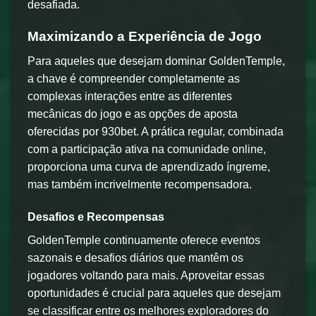
desafiada.
Maximizando a Experiência de Jogo
Para aqueles que desejam dominar GoldenTemple,
a chave é compreender completamente as
complexas interações entre as diferentes
mecânicas do jogo e as opções de aposta
oferecidas por 930bet. A prática regular, combinada
com a participação ativa na comunidade online,
proporciona uma curva de aprendizado íngreme,
mas também incrivelmente recompensadora.
Desafios e Recompensas
GoldenTemple continuamente oferece eventos
sazonais e desafios diários que mantêm os
jogadores voltando para mais. Aproveitar essas
oportunidades é crucial para aqueles que desejam
se classificar entre os melhores exploradores do