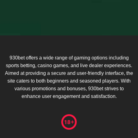
930bet offers a wide range of gaming options including
sports betting, casino games, and live dealer experiences.
Aimed at providing a secure and user-friendly interface, the
site caters to both beginners and seasoned players. With
various promotions and bonuses, 930bet strives to
enhance user engagement and satisfaction.