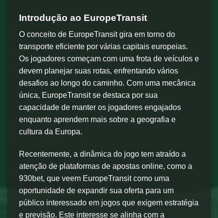
Introdução ao EuropeTransit
O conceito de EuropeTransit gira em torno do
transporte eficiente por várias capitais europeias.
Os jogadores começam com uma frota de veículos e
devem planejar suas rotas, enfrentando vários
desafios ao longo do caminho. Com uma mecânica
única, EuropeTransit se destaca por sua
capacidade de manter os jogadores engajados
enquanto aprendem mais sobre a geografia e
cultura da Europa.
Recentemente, a dinâmica do jogo tem atraído a
atenção de plataformas de apostas online, como a
930bet, que veem EuropeTransit como uma
oportunidade de expandir sua oferta para um
público interessado em jogos que exigem estratégia
e previsão. Este interesse se alinha com a