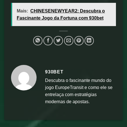
Mais:
CHINESENEWYEAR2: Descubra o
Fascinante Jogo da Fortuna com 930bet
930BET
Descubra o fascinante mundo do
jogo EuropeTransit e como ele se
entrelaça com estratégias
modernas de apostas.