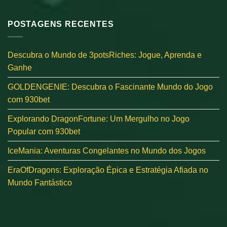
POSTAGENS RECENTES
Descubra o Mundo de 3potsRiches: Jogue, Aprenda e
Ganhe
GOLDENGENIE: Descubra o Fascinante Mundo do Jogo
com 930bet
Explorando DragonFortune: Um Mergulho no Jogo
Popular com 930bet
IceMania: Aventuras Congelantes no Mundo dos Jogos
EraOfDragons: Exploração Épica e Estratégia Afiada no
Mundo Fantástico