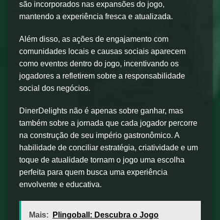
são incorporados nas expansões do jogo,
mantendo a experiência fresca e atualizada.
Além disso, as ações de engajamento com
comunidades locais e causas sociais aparecem
como eventos dentro do jogo, incentivando os
jogadores a refletirem sobre a responsabilidade
social dos negócios.
DinerDelights não é apenas sobre ganhar, mas
também sobre a jornada que cada jogador percorre
na construção de seu império gastronômico. A
habilidade de conciliar estratégia, criatividade e um
toque de atualidade tornam o jogo uma escolha
perfeita para quem busca uma experiência
envolvente e educativa.
Mais:
Plingoball: Descubra o Jogo