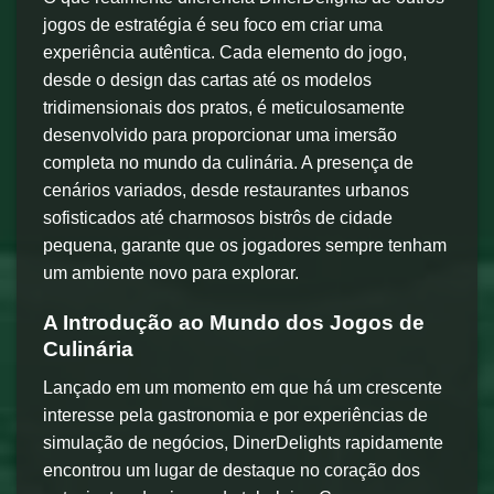
jogos de estratégia é seu foco em criar uma
experiência autêntica. Cada elemento do jogo,
desde o design das cartas até os modelos
tridimensionais dos pratos, é meticulosamente
desenvolvido para proporcionar uma imersão
completa no mundo da culinária. A presença de
cenários variados, desde restaurantes urbanos
sofisticados até charmosos bistrôs de cidade
pequena, garante que os jogadores sempre tenham
um ambiente novo para explorar.
A Introdução ao Mundo dos Jogos de
Culinária
Lançado em um momento em que há um crescente
interesse pela gastronomia e por experiências de
simulação de negócios, DinerDelights rapidamente
encontrou um lugar de destaque no coração dos