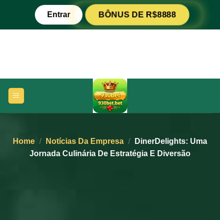
Ir
Entrar
BÔNUS DE R$8888
para
o
conteúdo
Home
/
Notícias Da Empresa
/
DinerDelights: Uma
Jornada Culinária De Estratégia E Diversão