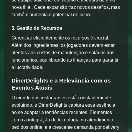
nova filial. Cada expansão traz novos desafios, mas
também aumenta o potencial de lucro.
5. Gestão de Recursos
Gerenciar eficientemente os recursos é crucial.
Além dos ingredientes, os jogadores devem estar
atentos aos custos de manutenção e salários dos
funcionários, equilibrando as finanças para garantir
a lucratividade.
DinerDelights e a Relevância com os
Eventos Atuais
O mundo dos restaurantes está constantemente
evoluindo, e DinerDelights captura essa essência
ao se adaptar a tendências recentes. Elementos
como a integração de tecnologia no atendimento,
pedidos online, e a crescente demanda por delivery