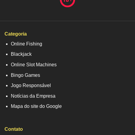
Categoria
Online Fishing
Blackjack
Online Slot Machines
Bingo Games
Jogo Responsável
Notícias da Empresa
Mapa do site do Google
Contato