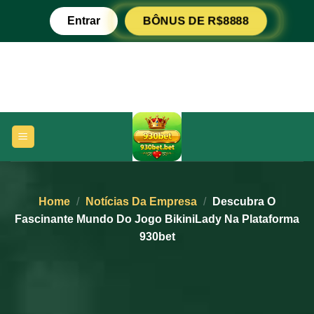
Ir
Entrar
BÔNUS DE R$8888
para
o
conteúdo
Home
/
Notícias Da Empresa
/
Descubra O
Fascinante Mundo Do Jogo BikiniLady Na Plataforma
930bet