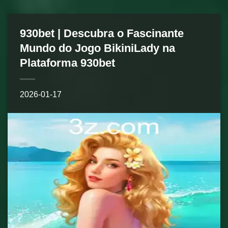
930bet | Descubra o Fascinante
Mundo do Jogo BikiniLady na
Plataforma 930bet
2026-01-17